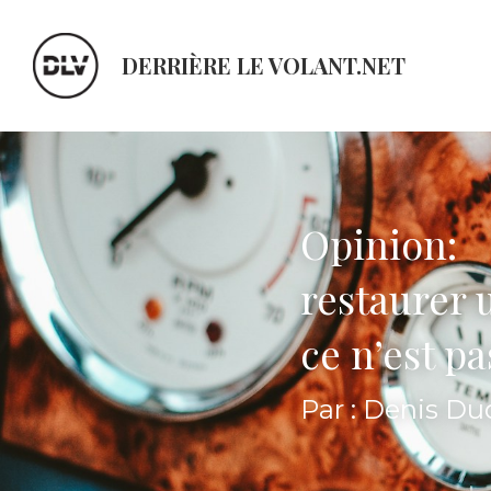
DERRIÈRE LE VOLANT.NET
Opinion:
restaurer u
ce n’est p
Par : Denis D