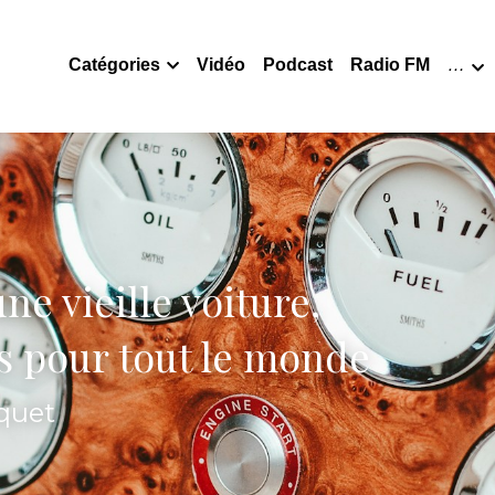
Catégories
Vidéo
Podcast
Radio FM
…
ne vieille voiture,
as pour tout le monde
uquet