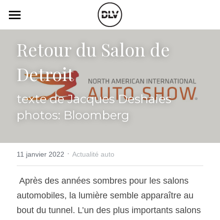
×
LES CATÉGORIES DE LA BOUTIQUE
Catégories
Retour du Salon de 
Toutes les catégories
Vidéo
Actualité Auto
Detroit
Électrique
Podcast
texte de Jacques Deshaies
Histoire de chars
Radio FM
photos: Bloomberg
Art Automobile
Télé RDS
Essais Routier
Simulateur
·
11 janvier 2022
Actualité auto
Opinion
Assurance
 Après des années sombres pour les salons 
automobiles, la lumière semble apparaître au 
Rechercher
bout du tunnel. L’un des plus importants salons 