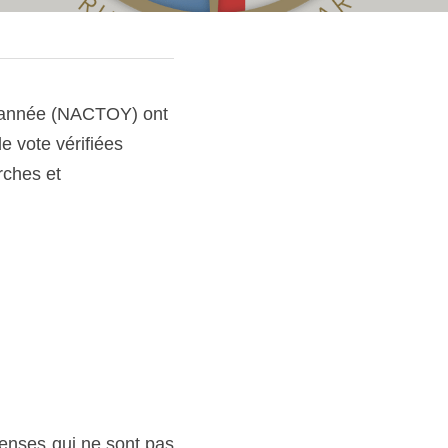
 vote vérifiées 
ches et 
enses qui ne sont pas 