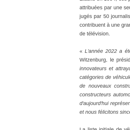
attribuées par une seu
jugés par 50 journali
contribuent à une gran
de télévision. 
« 
L'année 2022 a été
Witzenburg, le prés
innovateurs et attra
catégories de véhicu
de nouveaux constru
constructeurs automo
d'aujourd'hui représe
et nous félicitons sin
La liste initiale de v