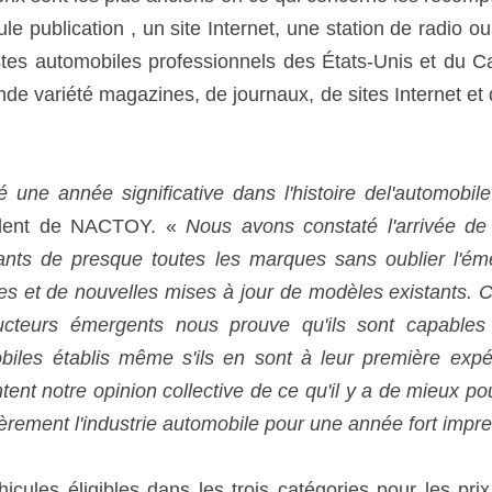
le publication , un site Internet, une station de radio ou d
stes automobiles professionnels des États-Unis et du Can
de variété magazines, de journaux, de sites Internet et d
 une année significative dans l'histoire del'automobile
ident de NACTOY. « 
Nous avons constaté l'arrivée de 
yants de presque toutes les marques sans oublier l'ém
les et de nouvelles mises à jour de modèles existants. 
cteurs émergents nous prouve qu'ils sont capables 
biles établis même s'ils en sont à leur première expé
ntent notre opinion collective de ce qu'il y a de mieux p
cèrement l'industrie automobile pour une année fort impr
éhicules éligibles dans les trois catégories pour les prix