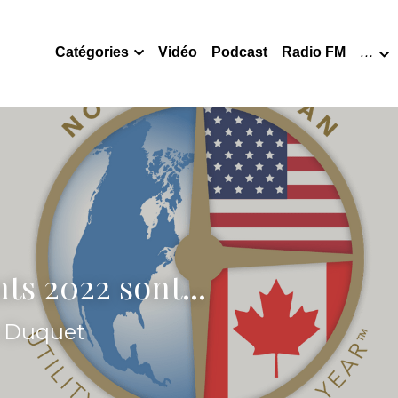
Catégories
Vidéo
Podcast
Radio FM
…
ts 2022 sont...
s Duquet