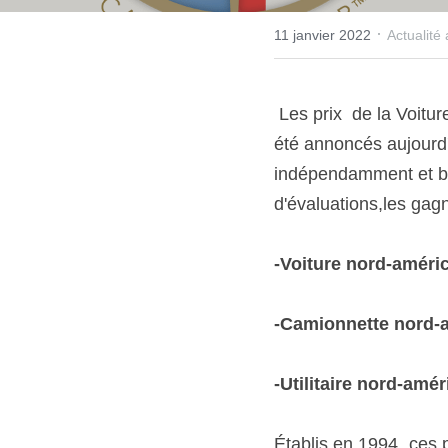
·
11 janvier 2022
Actualité
 Les prix  de la Voiture, de la Camionnette et de l'Utilitaire nord-américain de l'année (NACTOY) ont 
été annoncés aujourd'h
indépendamment et ba
d'évaluations,les gagn
-Voiture nord-améric
-Camionnette nord-a
-Utilitaire nord-amé
Établis en 1994, ces 