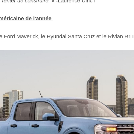
 tenter de construire.
 » -Laurence Ulrich 
éricaine de l'année 
 le Ford Maverick, le Hyundai Santa Cruz et le Rivian R1