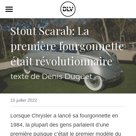
×
LES CATÉGORIES DE LA BOUTIQUE
Catégories
Stout Scarab: La 
Toutes les catégories
Vidéo
Actualité Auto
première fourgonnette 
Électrique
Podcast
était révolutionnaire
Histoire de chars
Radio FM
texte de Denis Duquet
Art Automobile
Télé RDS
Essais Routier
Simulateur
15 juillet 2022
Opinion
Assurance
Lorsque Chrysler a lancé sa fourgonnette en 
Rechercher
1984, la plupart des gens parlaient d’une 
première puisque c’était le premier modèle du 