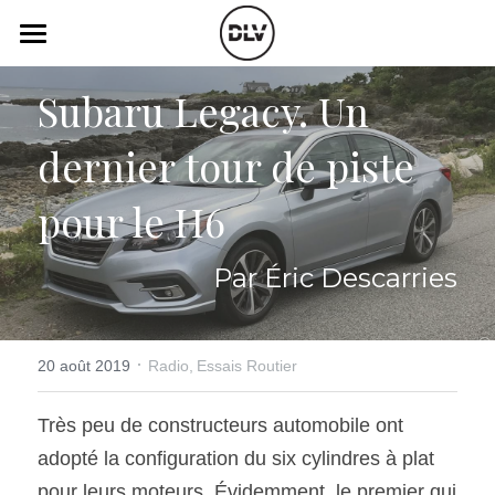
×
LES CATÉGORIES DE LA BOUTIQUE
Catégories
Subaru Legacy. Un 
Toutes les catégories
Vidéo
Actualité Auto
dernier tour de piste 
Électrique
Podcast
pour le H6
Histoire de chars
Radio FM
Par Éric Descarries
Art Automobile
Télé RDS
Essais Routier
Simulateur
·
20 août 2019
Radio,
Essais Routier
Opinion
Assurance
Très peu de constructeurs automobile ont 
Rechercher
adopté la configuration du six cylindres à plat 
pour leurs moteurs. Évidemment, le premier qui 