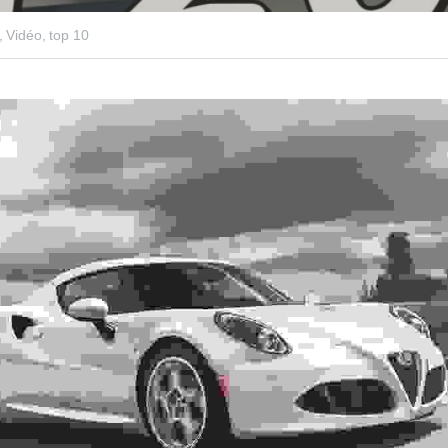
,
Vidéo,
top 10