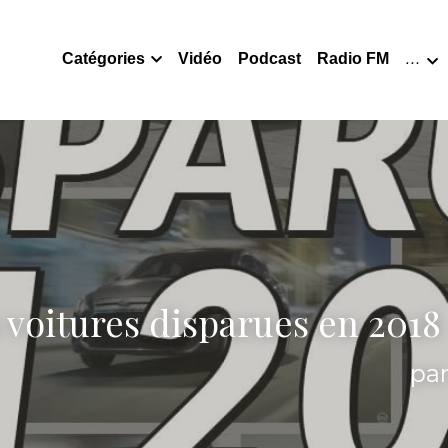
Catégories
Vidéo
Podcast
Radio FM
…
 voitures disparues en 2018
pa