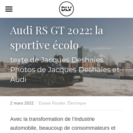
×
LES CATÉGORIES DE LA BOUTIQUE
Catégories
Audi RS GT 2022: la 
Toutes les catégories
Vidéo
Actualité Auto
sportive écolo
Électrique
Podcast
texte de Jacques Deshaies
Histoire de chars
Radio FM
Photos de Jacques Deshaies et 
Art Automobile
Télé RDS
Audi
Essais Routier
Simulateur
Opinion
·
2 mars 2022
Essais Routier,
Électrique
Assurance
Rechercher
Avec la transformation de l’industrie 
automobile, beaucoup de consommateurs et 