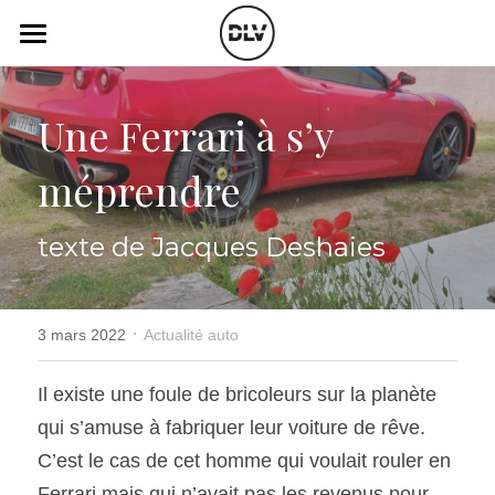
×
LES CATÉGORIES DE LA BOUTIQUE
Catégories
Toutes les catégories
Une Ferrari à s’y 
Vidéo
Actualité Auto
méprendre
Électrique
Podcast
Histoire de chars
Radio FM
texte de Jacques Deshaies
Art Automobile
Télé RDS
Essais Routier
·
Simulateur
3 mars 2022
Actualité auto
Opinion
Assurance
Il existe une foule de bricoleurs sur la planète 
qui s’amuse à fabriquer leur voiture de rêve. 
Rechercher
C’est le cas de cet homme qui voulait rouler en 
Ferrari mais qui n’avait pas les revenus pour 