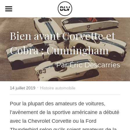
×
LES CATÉGORIES DE LA BOUTIQUE
Catégories
Toutes les catégories
Bien avant Corvette et 
Vidéo
Actualité Auto
Cobra : Cunningham
Électrique
Podcast
Histoire de chars
Radio FM
Par Éric Descarries
Art Automobile
Télé RDS
Essais Routier
·
Simulateur
14 juillet 2019
Histoire automobile
Opinion
Assurance
Pour la plupart des amateurs de voitures, 
l’avènement de la sportive américaine a débuté 
Rechercher
avec la Chevrolet Corvette ou la Ford 
Thunderbird selon qu’ils soient amateurs de la 