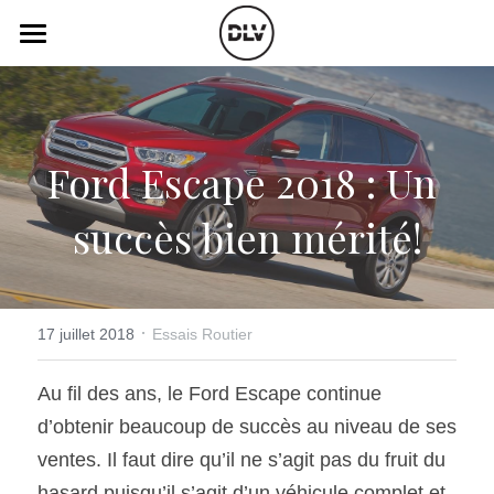
×
LES CATÉGORIES DE LA BOUTIQUE
Catégories
Toutes les catégories
Vidéo
Actualité Auto
Ford Escape 2018 : Un 
Électrique
Podcast
succès bien mérité!
Histoire de chars
Radio FM
Art Automobile
Télé RDS
Essais Routier
·
Simulateur
17 juillet 2018
Essais Routier
Opinion
Assurance
Au fil des ans, le Ford Escape continue 
d’obtenir beaucoup de succès au niveau de ses 
Rechercher
ventes. Il faut dire qu’il ne s’agit pas du fruit du 
hasard puisqu’il s’agit d’un véhicule complet et 