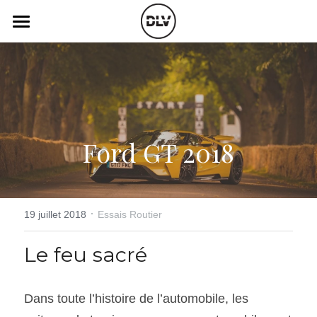
×
LES CATÉGORIES DE LA BOUTIQUE
Catégories
Toutes les catégories
Vidéo
Actualité Auto
Électrique
Podcast
Ford GT 2018
Histoire de chars
Radio FM
Art Automobile
Télé RDS
Essais Routier
·
Simulateur
19 juillet 2018
Essais Routier
Opinion
Assurance
Le feu sacré
Rechercher
Dans toute l’histoire de l’automobile, les 