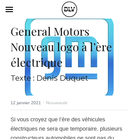
×
LES CATÉGORIES DE LA BOUTIQUE
Catégories
General Motors
Toutes les catégories
Vidéo
Actualité Auto
Nouveau logo à l’ère 
Électrique
Podcast
électrique
Histoire de chars
Radio FM
Texte : Denis Duquet
Art Automobile
Télé RDS
Essais Routier
Simulateur
·
12 janvier 2021
Nouveauté
Opinion
Assurance
Si vous croyez que l’ère des véhicules 
Rechercher
électriques ne sera que temporaire, plusieurs 
constructeurs automobiles ne sont pas du 