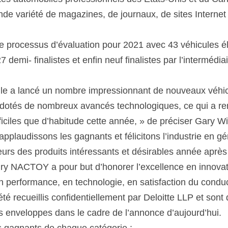
de variété de magazines, de journaux, de sites Internet e
le processus d’évaluation pour 2021 avec 43 véhicules éli
 demi- finalistes et enfin neuf finalistes par l’intermédi
ile a lancé un nombre impressionnant de nouveaux véhicu
 dotés de nombreux avancés technologiques, ce qui a rend
fficiles que d’habitude cette année, » de préciser Gary Wi
pplaudissons les gagnants et félicitons l’industrie en gé
urs des produits intéressants et désirables année après
ry NACTOY a pour but d’honorer l’excellence en innovat
n performance, en technologie, en satisfaction du conduc
été recueillis confidentiellement par Deloitte LLP et sont
es enveloppes dans le cadre de l’annonce d’aujourd’hui.
es gagnants de chaque catégorie :