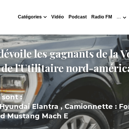
Catégories
Vidéo
Podcast
Radio FM
…
voile les gagnants de la Vo
de l’Utilitaire nord-améric
sont :
Hyundai Elantra , Camionnette : Ford
Ford Mustang Mach E