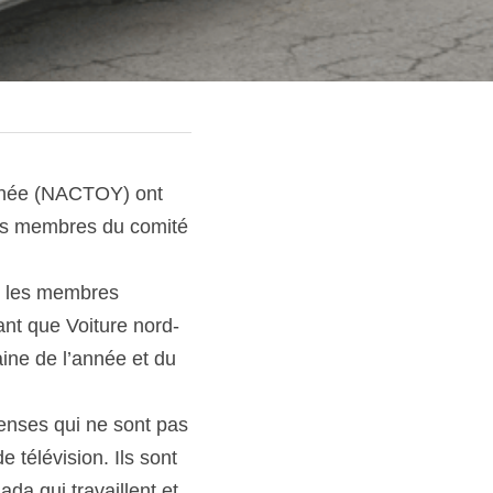
année (NACTOY) ont 
urs membres du comité 
, les membres 
ant que Voiture nord-
 au titre de la Camionnette nord-américaine de l’année et du 
enses qui ne sont pas 
 télévision. Ils sont 
a qui travaillent et 