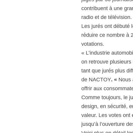
contribuent à une gran
radio et de télévision.
Les jurés ont débuté 
réduire ce nombre à 27
votations.
« L’industrie automob
on retrouve plusieurs
tant que jurés plus di
de NACTOY
. « 
Nous a
offrir aux consommate
Comme toujours, le ju
design, en sécurité, e
valeur. Les votes ont 
jusqu’à l’ouverture d
Voici plus en détail l