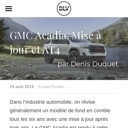
×
LES CATÉGORIES DE LA BOUTIQUE
Catégories
Toutes les catégories
GMC Acadia. Mise à 
Vidéo
Actualité Auto
jour et AT4
Électrique
Podcast
Histoire de chars
Radio FM
par Denis Duquet
Art Automobile
Télé RDS
Essais Routier
·
Simulateur
29 août 2019
Essais Routier
Opinion
Assurance
Dans l’industrie automobile, on révise 
généralement un modèle de fond en comble 
Rechercher
tous les six ans avec une mise à jour après 
trois ans. Le GMC Acadia est rendu à cette 