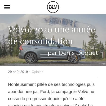
×
LES CATÉGORIES DE LA BOUTIQUE
Catégories
Toutes les catégories
Volvo. 2020 une année 
Vidéo
Actualité Auto
de consolidation
Électrique
Podcast
Histoire de chars
Radio FM
par Denis Duquet
Art Automobile
Télé RDS
Essais Routier
·
Simulateur
29 août 2019
Opinion
Opinion
Assurance
Honteusement pillée de ses technologies puis 
abandonnée par Ford, la compagnie Volvo ne 
Rechercher
cesse de progresser depuis qu’elle a été 
acquise par le constructeur chinois Geely. La 