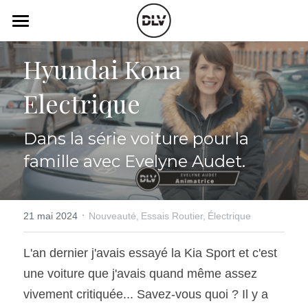
×
LES CATÉGORIES DE LA BOUTIQUE
Catégories
Hyundai Kona 
Toutes les catégories
Vidéo
Actualité Auto
Electrique
Électrique
Podcast
Dans la série voiture pour la 
Histoire de chars
Radio FM
famille avec Evelyne Audet.
Art Automobile
Télé RDS
Essais Routier
Simulateur
·
21 mai 2024
Nouveauté,
Essais Routier,
Électrique
Opinion
Assurance
L'an dernier j'avais essayé la Kia Sport et c'est 
une voiture que j'avais quand même assez 
Rechercher
vivement critiquée... Savez-vous quoi ? Il y a 