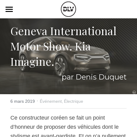
×
LES CATÉGORIES DE LA BOUTIQUE
Catégories
Geneva International 
Toutes les catégories
Vidéo
Actualité Auto
Motor Show. Kia 
Électrique
Podcast
Imagine.
Histoire de chars
Radio FM
par Denis Duquet
Art Automobile
Télé RDS
Essais Routier
Simulateur
·
6 mars 2019
Événement,
Électrique
Opinion
Assurance
Ce constructeur coréen se fait un point 
Rechercher
d’honneur de proposer des véhicules dont le 
stylisme est avant-gardiste. Et on n’a nullement 