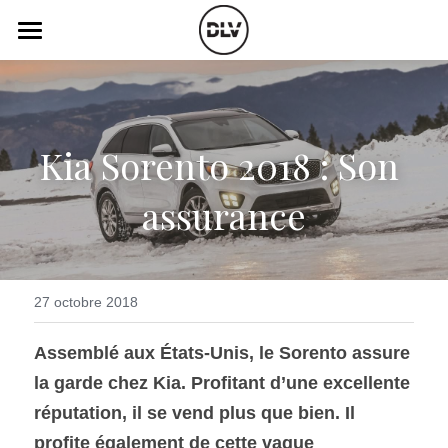
×
LES CATÉGORIES DE LA BOUTIQUE
Catégories
Toutes les catégories
Vidéo
Actualité Auto
Kia Sorento 2018 : Son 
Électrique
Podcast
assurance
Histoire de chars
Radio FM
Art Automobile
Télé RDS
Essais Routier
Simulateur
27 octobre 2018
Opinion
Assurance
Assemblé aux États-Unis, le Sorento assure 
la garde chez Kia. Profitant d’une excellente 
Rechercher
réputation, il se vend plus que bien. Il 
profite également de cette vague 