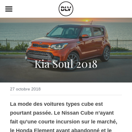
×
LES CATÉGORIES DE LA BOUTIQUE
Catégories
Toutes les catégories
Vidéo
Actualité Auto
Électrique
Podcast
Kia Soul 2018
Histoire de chars
Radio FM
Art Automobile
Télé RDS
Essais Routier
Simulateur
27 octobre 2018
Opinion
Assurance
La mode des voitures types cube est 
pourtant passée. Le Nissan Cube n’ayant 
Rechercher
fait qu’une courte incursion sur le marché, 
le Honda Element ayant abandonné et le 