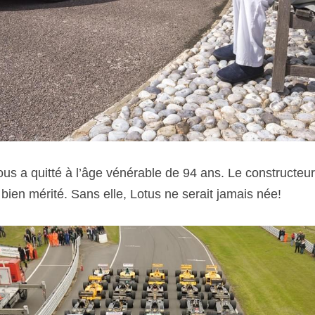
s a quitté à l’âge vénérable de 94 ans. Le constructeur 
en mérité. Sans elle, Lotus ne serait jamais née! 