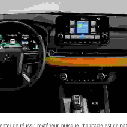
nter de réussir l’extérieur, puisque l’habitacle est de nat