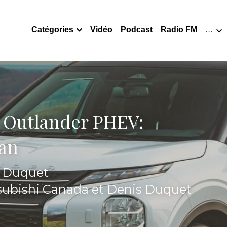
Catégories
Vidéo
Podcast
Radio FM
…
 Outlander PHEV: 
san
s Duquet
subishi Canada et Denis Duquet