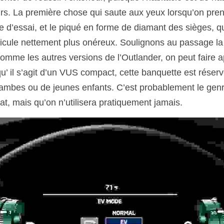
rs. La première chose qui saute aux yeux lorsqu’on pren
d’essai, et le piqué en forme de diamant des sièges, qu
icule nettement plus onéreux. Soulignons au passage la qu
omme les autres versions de l’Outlander, on peut faire a
u’ il s’agit d’un VUS compact, cette banquette est réser
 jambes ou de jeunes enfants. C’est probablement le genr
at, mais qu’on n’utilisera pratiquement jamais.