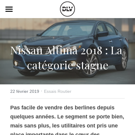
×
LES CATÉGORIES DE LA BOUTIQUE
Catégories
Toutes les catégories
Vidéo
Actualité Auto
Nissan Altima 2018 : La 
Électrique
Podcast
catégorie stagne
Histoire de chars
Radio FM
Art Automobile
Télé RDS
Essais Routier
·
Simulateur
22 février 2019
Essais Routier
Opinion
Assurance
Pas facile de vendre des berlines depuis 
quelques années. Le segment se porte bien, 
Rechercher
mais sans plus, les utilitaires ont pris une 
place importante dans le cœur des 