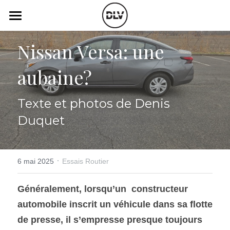
×
LES CATÉGORIES DE LA BOUTIQUE
Catégories
Nissan Versa: une 
Toutes les catégories
Vidéo
Actualité Auto
aubaine?
Électrique
Podcast
Texte et photos de Denis 
Histoire de chars
Radio FM
Duquet
Art Automobile
Télé RDS
Essais Routier
Simulateur
·
6 mai 2025
Essais Routier
Opinion
Assurance
Généralement, lorsqu’un  constructeur 
automobile inscrit un véhicule dans sa flotte 
Rechercher
de presse, il s’empresse presque toujours 