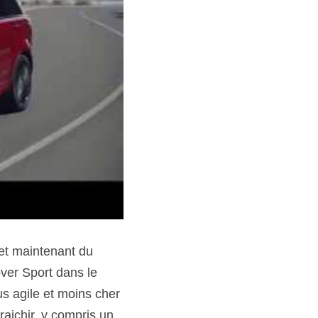
et maintenant du 
er Sport dans le 
 agile et moins cher 
aichir, y compris un 