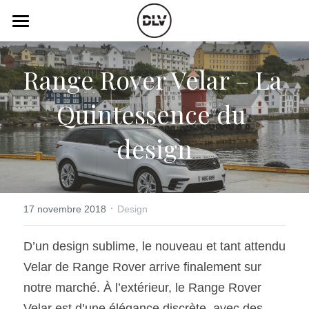
×
LES CATÉGORIES DE LA BOUTIQUE
Catégories
Range Rover Velar – La 
Toutes les catégories
Vidéo
Actualité Auto
Quintessence du 
Électrique
Podcast
design
Histoire de chars
Radio FM
Art Automobile
Télé RDS
Essais Routier
·
Simulateur
17 novembre 2018
Design
Opinion
Assurance
D’un design sublime, le nouveau et tant attendu 
Velar de Range Rover arrive finalement sur 
Rechercher
notre marché. À l’extérieur, le Range Rover 
Velar est d’une élégance discrète, avec des 