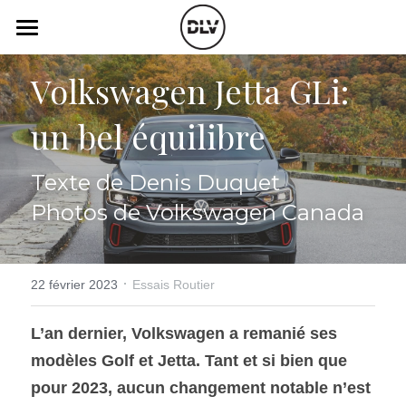
×
LES CATÉGORIES DE LA BOUTIQUE
Catégories
Volkswagen Jetta GLi: 
Toutes les catégories
Vidéo
Actualité Auto
un bel équilibre
Électrique
Podcast
Texte de Denis Duquet
Histoire de chars
Radio FM
Photos de Volkswagen Canada
Art Automobile
Télé RDS
Essais Routier
Simulateur
·
22 février 2023
Essais Routier
Opinion
Assurance
L’an dernier, Volkswagen a remanié ses 
modèles Golf et Jetta. Tant et si bien que 
Rechercher
pour 2023, aucun changement notable n’est 