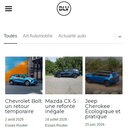
×
×
LES CATÉGORIES DE LA BOUTIQUE
CATÉGORIES DE BLOG
Catégories
Toutes les catégories
Toutes les catégories
Vidéo
Actualité Auto
Toutes
Art Automobile
Actualité auto
Opinion
Électrique
Podcast
Essais Routier
Histoire de chars
Radio FM
Insolite
Art Automobile
Télé RDS
Essais Routier
Radio
Simulateur
Opinion
Cinéparc
Assurance
Chevrolet Bolt:
Mazda CX-5 :
Jeep
un retour
une refonte
Cherokee :
temporaire
inégale
Écologique et
Histoire de chars
Rechercher
pratique
2 août 2026
·
18 juillet 2026
·
25 juin 2026
·
autopsy
Essais Routier
Essais Routier