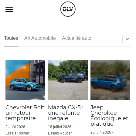
×
×
LES CATÉGORIES DE LA BOUTIQUE
CATÉGORIES DE BLOG
Catégories
Toutes les catégories
Toutes les catégories
Vidéo
Actualité Auto
Toutes
Art Automobile
Actualité auto
Opinion
Électrique
Podcast
Essais Routier
Histoire de chars
Radio FM
Insolite
Art Automobile
Télé RDS
Essais Routier
Radio
Simulateur
Opinion
Cinéparc
Assurance
Chevrolet Bolt:
Mazda CX-5 :
Jeep
un retour
une refonte
Cherokee :
temporaire
inégale
Écologique et
Histoire de chars
Rechercher
pratique
2 août 2026
·
18 juillet 2026
·
25 juin 2026
·
autopsy
Essais Routier
Essais Routier