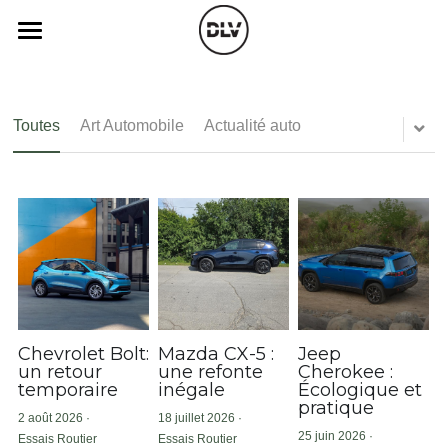
×
×
LES CATÉGORIES DE LA BOUTIQUE
CATÉGORIES DE BLOG
Catégories
Toutes les catégories
Toutes les catégories
Vidéo
Actualité Auto
Toutes
Art Automobile
Actualité auto
Opinion
Électrique
Podcast
Essais Routier
Histoire de chars
Radio FM
Insolite
Art Automobile
Télé RDS
Essais Routier
Radio
Simulateur
Opinion
Cinéparc
Assurance
Chevrolet Bolt:
Mazda CX-5 :
Jeep
un retour
une refonte
Cherokee :
temporaire
inégale
Écologique et
Histoire de chars
Rechercher
pratique
2 août 2026
·
18 juillet 2026
·
25 juin 2026
·
autopsy
Essais Routier
Essais Routier