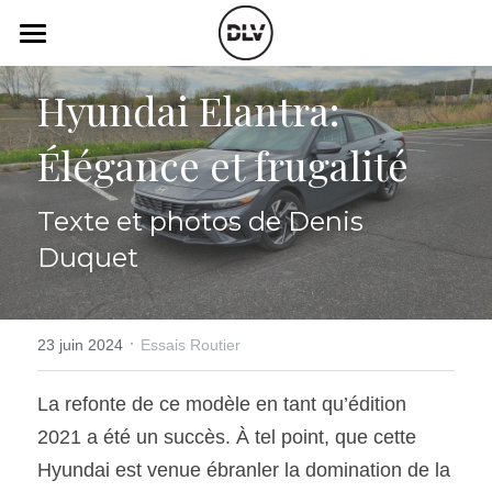
×
LES CATÉGORIES DE LA BOUTIQUE
Catégories
Hyundai Elantra: 
Toutes les catégories
Vidéo
Actualité Auto
Élégance et frugalité
Électrique
Podcast
Texte et photos de Denis 
Histoire de chars
Radio FM
Duquet
Art Automobile
Télé RDS
Essais Routier
Simulateur
·
23 juin 2024
Essais Routier
Opinion
Assurance
La refonte de ce modèle en tant qu’édition 
2021 a été un succès. À tel point, que cette 
Rechercher
Hyundai est venue ébranler la domination de la 