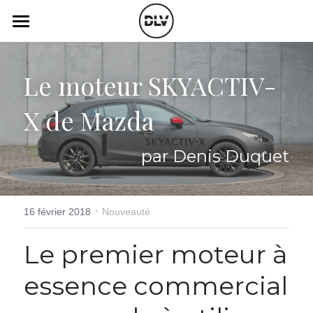
×
LES CATÉGORIES DE LA BOUTIQUE
Catégories
Toutes les catégories
Le moteur SKYACTIV-
Vidéo
Actualité Auto
X de Mazda
Électrique
Podcast
Histoire de chars
Radio FM
par Denis Duquet
Art Automobile
Télé RDS
Essais Routier
·
Simulateur
16 février 2018
Nouveauté
Opinion
Assurance
Le premier moteur à 
essence commercial 
Rechercher