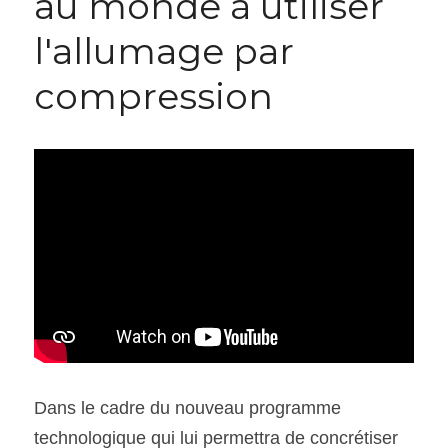
au monde à utiliser 
l'allumage par 
SOUMISSION RAPIDE
ASSURANCE
compression
Dans le cadre du nouveau programme 
technologique qui lui permettra de concrétiser 