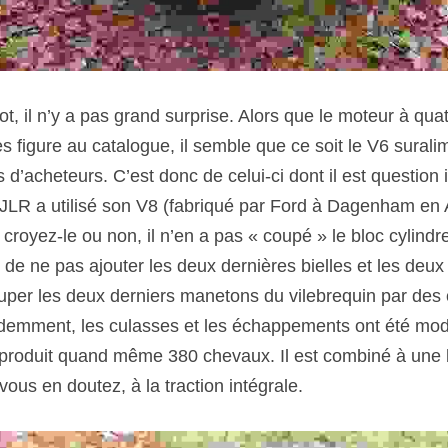
ot, il n’y a pas grand surprise. Alors que le moteur à quat
res figure au catalogue, il semble que ce soit le V6 sural
s d’acheteurs. C’est donc de celui-ci dont il est question i
 JLR a utilisé son V8 (fabriqué par Ford à Dagenham en
croyez-le ou non, il n’en a pas « coupé » le bloc cylindr
si de ne pas ajouter les deux dernières bielles et les deux 
uper les deux derniers manetons du vilebrequin par des 
Évidemment, les culasses et les échappements ont été modi
roduit quand même 380 chevaux. Il est combiné à une b
 vous en doutez, à la traction intégrale.