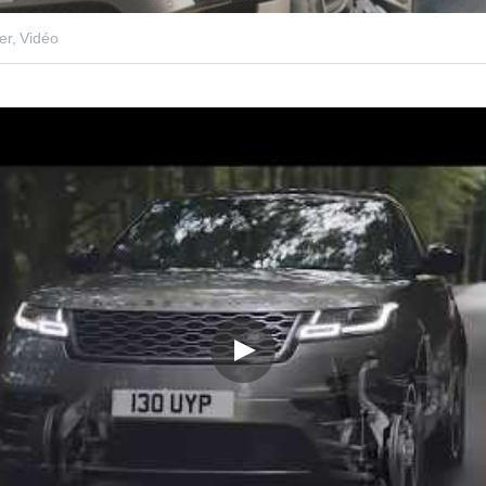
er,
Vidéo