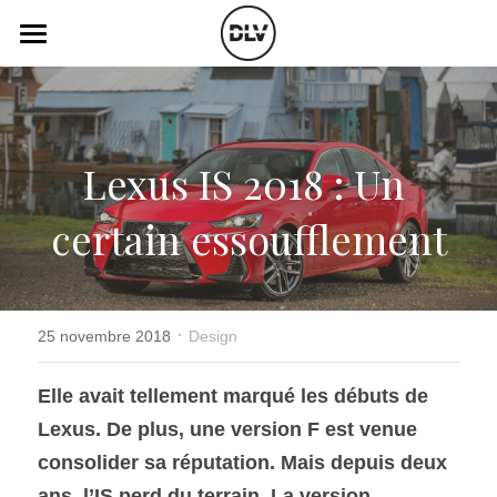
×
LES CATÉGORIES DE LA BOUTIQUE
Catégories
Toutes les catégories
Vidéo
Actualité Auto
Lexus IS 2018 : Un 
Électrique
Podcast
certain essoufflement
Histoire de chars
Radio FM
Art Automobile
Télé RDS
Essais Routier
·
Simulateur
25 novembre 2018
Design
Opinion
Assurance
Elle avait tellement marqué les débuts de 
Lexus. De plus, une version F est venue 
Rechercher
consolider sa réputation. Mais depuis deux 
ans, l’IS perd du terrain. La version 