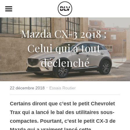
×
LES CATÉGORIES DE LA BOUTIQUE
Catégories
Mazda CX-3 2018 : 
Toutes les catégories
Vidéo
Actualité Auto
Celui qui a tout 
Électrique
Podcast
déclenché
Histoire de chars
Radio FM
Art Automobile
Télé RDS
Essais Routier
·
Simulateur
22 décembre 2018
Essais Routier
Opinion
Assurance
Certains diront que c’est le petit Chevrolet 
Trax qui a lancé le bal des utilitaires sous-
Rechercher
compactes. Pourtant, c’est le petit CX-3 de 
Mazda qui a vraiment lancé cette 