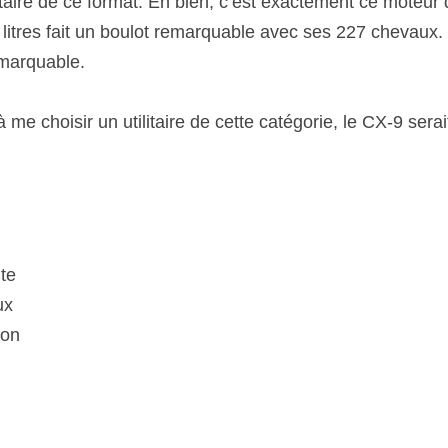
itaire de ce format. Eh bien, c’est exactement ce moteur q
 litres fait un boulot remarquable avec ses 227 chevaux. 
emarquable.
 me choisir un utilitaire de cette catégorie, le CX-9 serait
te
ux
ion