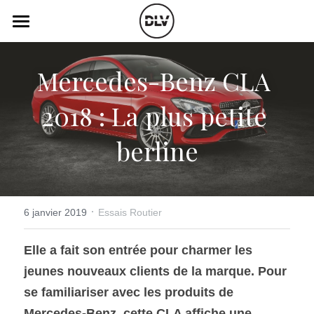
×
LES CATÉGORIES DE LA BOUTIQUE
Catégories
Mercedes-Benz CLA 
Toutes les catégories
Vidéo
Actualité Auto
2018 : La plus petite 
Électrique
Podcast
berline
Histoire de chars
Radio FM
Art Automobile
Télé RDS
Essais Routier
·
Simulateur
6 janvier 2019
Essais Routier
Opinion
Assurance
Elle a fait son entrée pour charmer les 
jeunes nouveaux clients de la marque. Pour 
Rechercher
se familiariser avec les produits de 
Mercedes-Benz, cette CLA affiche une 