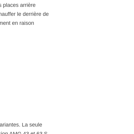
 places arrière 
auffer le derrière de 
ment en raison 
riantes. La seule 
sion AMG 43 et 63 S. 