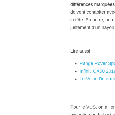
différences marquées à
doivent cohabiter avec
la tête. En outre, on
justement d’un hayon f
Lire aussi :
Range Rover Spo
Infiniti QX50 201
Le Velar, l’inter
Pour le VUS, on a l’e
exception en fait est 