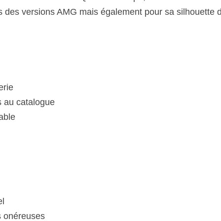
és des versions AMG mais également pour sa silhouette di
erie
s au catalogue
able
el
s onéreuses