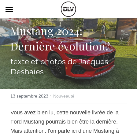
×
LES CATÉGORIES DE LA BOUTIQUE
Catégories
Mustang 2024: 
Toutes les catégories
Vidéo
Actualité Auto
Dernière évolution?
Électrique
Podcast
texte et photos de Jacques 
Histoire de chars
Radio FM
Deshaies
Art Automobile
Télé RDS
Essais Routier
Simulateur
·
13 septembre 2023
Nouveauté
Opinion
Assurance
Vous avez bien lu, cette nouvelle livrée de la 
Ford Mustang pourrais bien être la dernière. 
Rechercher
Mais attention, l’on parle ici d’une Mustang à 