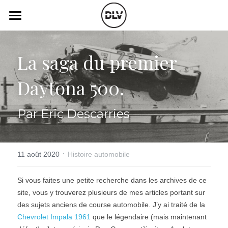
×
LES CATÉGORIES DE LA BOUTIQUE
Catégories
Toutes les catégories
La saga du premier 
Vidéo
Actualité Auto
Daytona 500.
Électrique
Podcast
Histoire de chars
Radio FM
Par Éric Descarries
Art Automobile
Télé RDS
Essais Routier
·
Simulateur
11 août 2020
Histoire automobile
Opinion
Assurance
Si vous faites une petite recherche dans les archives de ce 
site, vous y trouverez plusieurs de mes articles portant sur 
Rechercher
des sujets anciens de course automobile. J’y ai traité de la 
Chevrolet Impala 1961
 que le légendaire (mais maintenant 